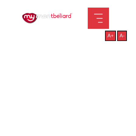
A+
A-