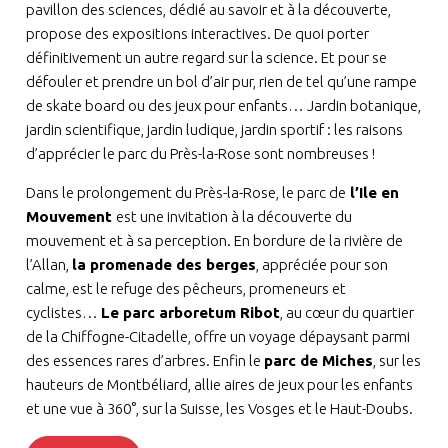
pavillon des sciences, dédié au savoir et à la découverte,
propose des expositions interactives. De quoi porter
définitivement un autre regard sur la science. Et pour se
défouler et prendre un bol d’air pur, rien de tel qu’une rampe
de skate board ou des jeux pour enfants… Jardin botanique,
jardin scientifique, jardin ludique, jardin sportif : les raisons
d’apprécier le parc du Près-la-Rose sont nombreuses !
Dans le prolongement du Près-la-Rose, le parc de
l’Ile en
Mouvement
est une invitation à la découverte du
mouvement et à sa perception. En bordure de la rivière de
l’Allan,
la promenade des berges
, appréciée pour son
calme, est le refuge des pêcheurs, promeneurs et
cyclistes…
Le parc arboretum Ribot
, au cœur du quartier
de la Chiffogne-Citadelle, offre un voyage dépaysant parmi
des essences rares d’arbres. Enfin le
parc de Miches
, sur les
hauteurs de Montbéliard, allie aires de jeux pour les enfants
et une vue à 360°, sur la Suisse, les Vosges et le Haut-Doubs.