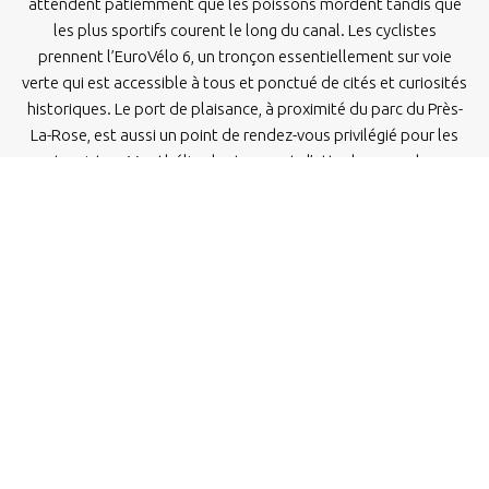
attendent patiemment que les poissons mordent tandis que
les plus sportifs courent le long du canal. Les cyclistes
prennent l’EuroVélo 6, un tronçon essentiellement sur voie
verte qui est accessible à tous et ponctué de cités et curiosités
historiques. Le port de plaisance, à proximité du parc du Près-
La-Rose, est aussi un point de rendez-vous privilégié pour les
touristes. Montbéliard est un port d’attache pour des
croisières au fil du Doubs et pour découvrir son patrimoine, ses
parcs et jardins, ses spécialités culinaires, sa douceur de vivre,
ses animations….