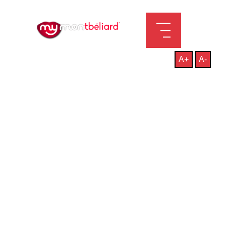
A+
A-